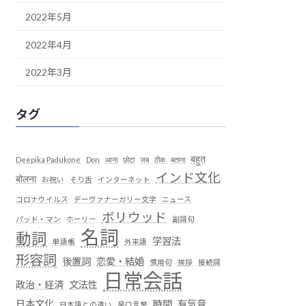
2022年5月
2022年4月
2022年3月
タグ
बहुत
Deepika Padukone
Don
आना
छोटा
जब
ठीक
बताना
インド文化
बोलना
お祝い
そり舌
インターネット
コロナウイルス
デーヴァナーガリー文字
ニュース
ボリウッド
パッド・マン
ホーリー
副詞句
名詞
動詞
学習法
単語帳
外来語
形容詞
後置詞
恋愛・結婚
慣用句
挨拶
接続詞
日常会話
政治・経済
文法性
日本文化
時間
有気音
日本語との違い
早口言葉