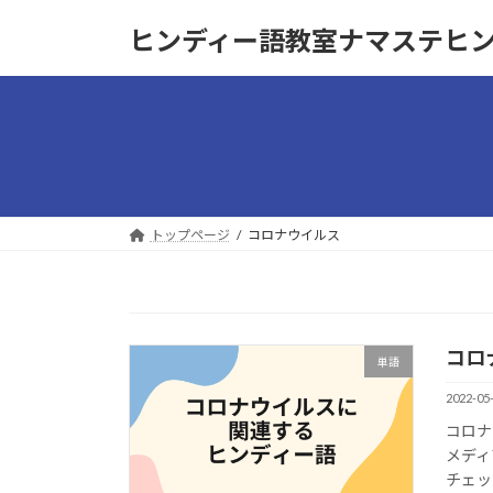
コ
ナ
ヒンディー語教室ナマステヒ
ン
ビ
テ
ゲ
ン
ー
ツ
シ
へ
ョ
ス
ン
キ
に
ッ
移
トップページ
コロナウイルス
プ
動
コロ
単語
2022-05
コロナ
メディ
チェッ