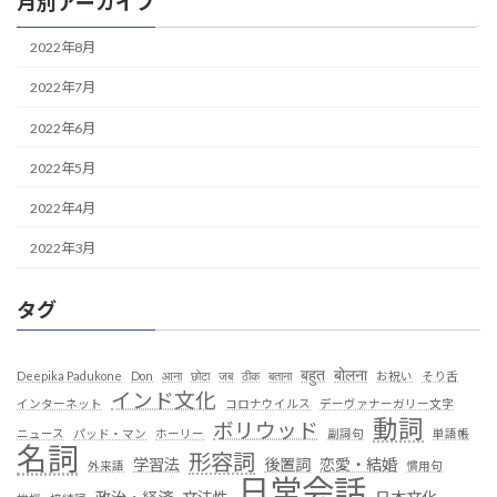
月別アーカイブ
2022年8月
2022年7月
2022年6月
2022年5月
2022年4月
2022年3月
タグ
बहुत
बोलना
Deepika Padukone
Don
आना
छोटा
जब
ठीक
बताना
お祝い
そり舌
インド文化
インターネット
コロナウイルス
デーヴァナーガリー文字
動詞
ボリウッド
ニュース
パッド・マン
ホーリー
副詞句
単語帳
名詞
形容詞
学習法
後置詞
恋愛・結婚
外来語
慣用句
日常会話