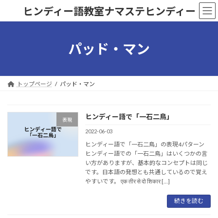
コ
ナ
ヒンディー語教室ナマステヒンディー
ン
ビ
テ
ゲ
ン
ー
ツ
シ
パッド・マン
へ
ョ
ス
ン
キ
に
ッ
移
トップページ
パッド・マン
プ
動
ヒンディー語で「一石二鳥」
表現
2022-06-03
ヒンディー語で「一石二鳥」の表現4パターン
ヒンディー語での「一石二鳥」はいくつかの言
い方がありますが、基本的なコンセプトは同じ
です。日本語の発想とも共通しているので覚え
やすいです。 एक तीर से दो शिकार […]
続きを読む